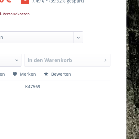
7,49 € *
(39,92% gespart)
k
l. Versandkosten
In den
Warenkorb
hen
Merken
Bewerten
K47569