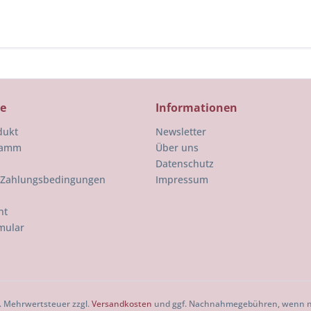
ce
Informationen
dukt
Newsletter
ramm
Über uns
Datenschutz
 Zahlungsbedingungen
Impressum
ht
mular
zl. Mehrwertsteuer zzgl.
Versandkosten
und ggf. Nachnahmegebühren, wenn ni