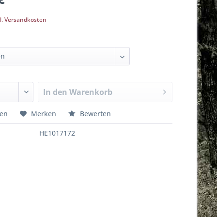
l. Versandkosten
In den
Warenkorb
hen
Merken
Bewerten
HE1017172