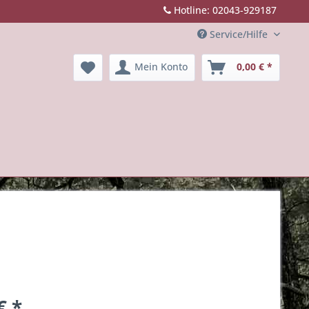
Hotline: 02043-929187
Service/Hilfe
Mein Konto
0,00 € *
€ *