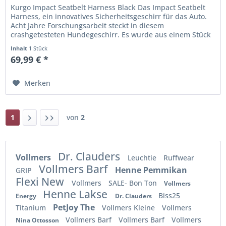
Kurgo Impact Seatbelt Harness Black Das Impact Seatbelt
Harness, ein innovatives Sicherheitsgeschirr für das Auto.
Acht Jahre Forschungsarbeit steckt in diesem
crashgetesteten Hundegeschirr. Es wurde aus einem Stück
gefertigt, was die...
Inhalt
1 Stück
69,99 € *
Merken
1
von
2
Dr. Clauders
Vollmers
Leuchtie
Ruffwear
Vollmers Barf
Henne Pemmikan
GRIP
Flexi New
Vollmers
SALE- Bon Ton
Vollmers
Henne Lakse
Biss25
Energy
Dr. Clauders
PetJoy The
Titanium
Vollmers Kleine
Vollmers
Vollmers Barf
Vollmers Barf
Vollmers
Nina Ottosson